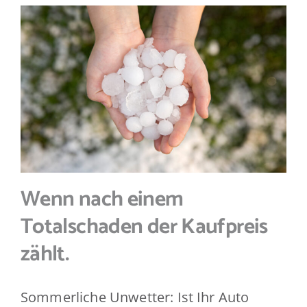
FAQs
Downloads
Schaden melden
News
Wenn nach einem
Kontakt
Totalschaden der Kaufpreis
zählt.
Sommerliche Unwetter: Ist Ihr Auto